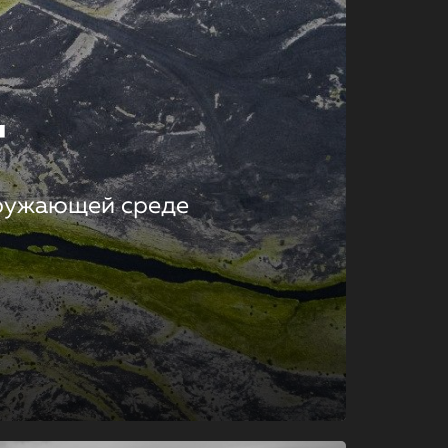
т
кружающей среде