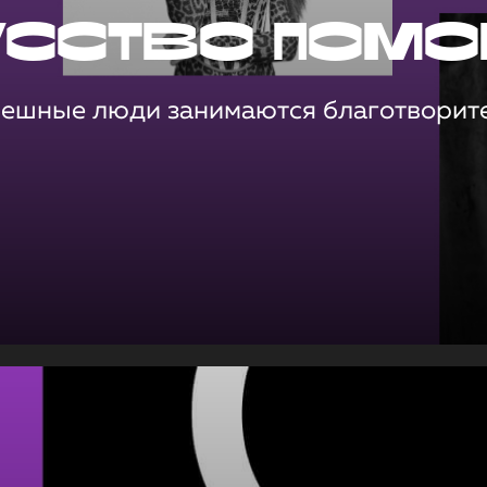
усство помо
пешные люди занимаются благотворит