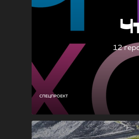
Ч
12 гер
СПЕЦПРОЕКТ