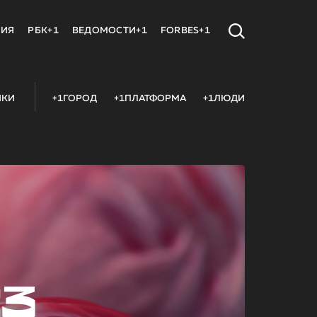
МИЯ
РБК+1
ВЕДОМОСТИ+1
FORBES+1
ИКИ
+1ГОРОД
+1ПЛАТФОРМА
+1ЛЮДИ
23