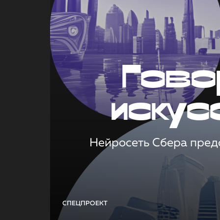
Гово
искус
Нейросеть Сбера предс
СПЕЦПРОЕКТ