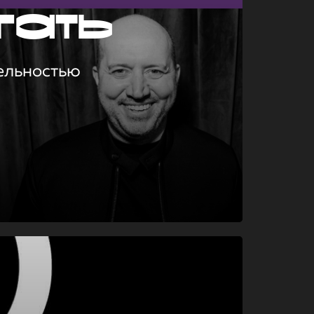
гать
ельностью