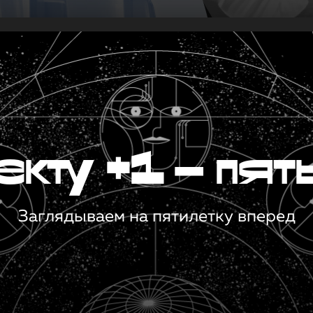
кту +1 — пят
Заглядываем на пятилетку вперед