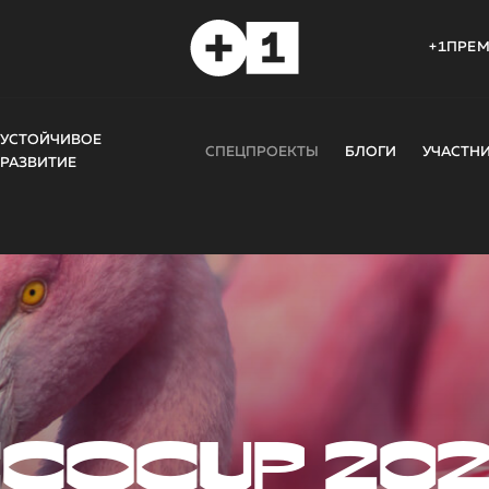
+1ПРЕ
УСТОЙЧИВОЕ
СПЕЦПРОЕКТЫ
БЛОГИ
УЧАСТН
РАЗВИТИЕ
COCUP 20