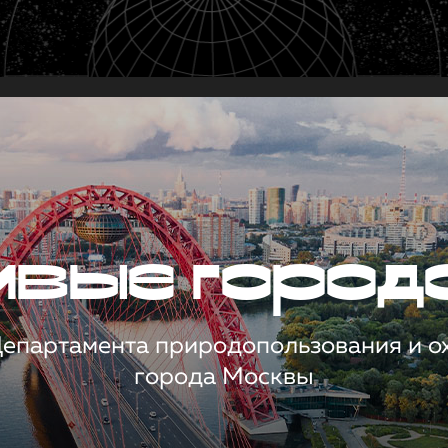
чивые город
 Департамента природопользования и 
города Москвы