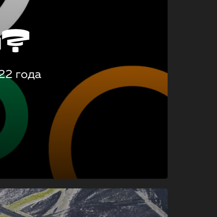
о?
22 года