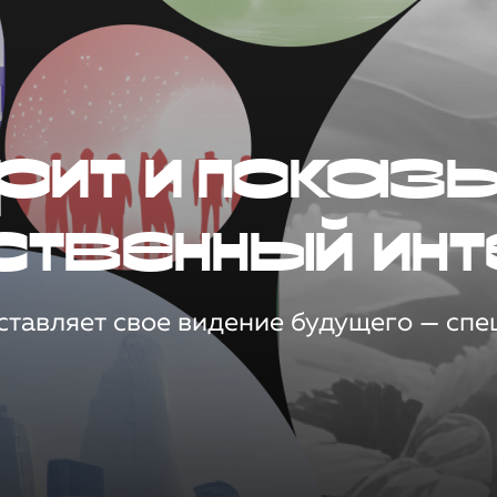
рит и показ
ственный инт
тавляет свое видение будущего — спец