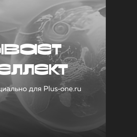
ывает
еллект
иально для Plus‑one.ru