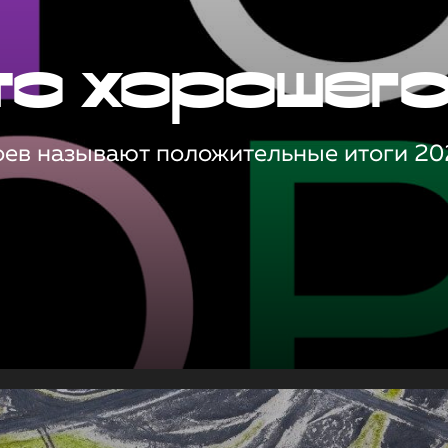
то хорошег
оев называют положительные итоги 20