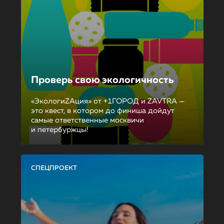
Проверь свою экологичность
«ЭкологиZAция» от +1ГОРОД и ZAVTRA —
это квест, в котором до финиша дойдут
самые ответственные москвичи
и петербуржцы!
СПЕЦПРОЕКТ