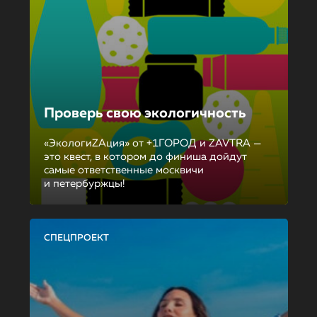
Проверь свою экологичность
«ЭкологиZAция» от +1ГОРОД и ZAVTRA —
это квест, в котором до финиша дойдут
самые ответственные москвичи
и петербуржцы!
СПЕЦПРОЕКТ