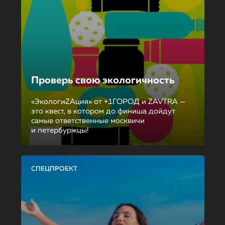
Проверь свою экологичность
«ЭкологиZAция» от +1ГОРОД и ZAVTRA —
это квест, в котором до финиша дойдут
самые ответственные москвичи
и петербуржцы!
СПЕЦПРОЕКТ