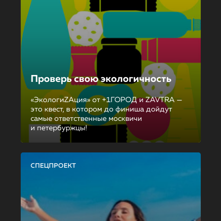
Проверь свою экологичность
«ЭкологиZAция» от +1ГОРОД и ZAVTRA —
это квест, в котором до финиша дойдут
самые ответственные москвичи
и петербуржцы!
СПЕЦПРОЕКТ