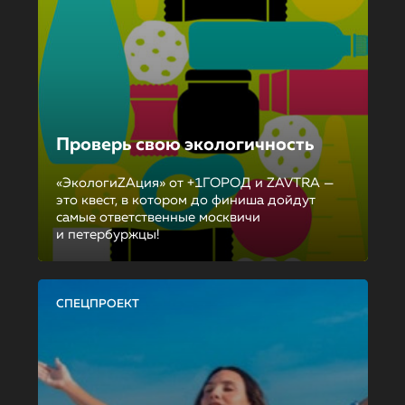
Проверь свою экологичность
«ЭкологиZAция» от +1ГОРОД и ZAVTRA —
это квест, в котором до финиша дойдут
самые ответственные москвичи
и петербуржцы!
СПЕЦПРОЕКТ