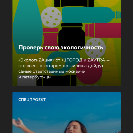
Проверь свою экологичность
«ЭкологиZAция» от +1ГОРОД и ZAVTRA —
это квест, в котором до финиша дойдут
самые ответственные москвичи
и петербуржцы!
СПЕЦПРОЕКТ