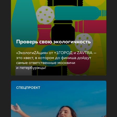
Проверь свою экологичность
«ЭкологиZAция» от +1ГОРОД и ZAVTRA —
это квест, в котором до финиша дойдут
самые ответственные москвичи
и петербуржцы!
СПЕЦПРОЕКТ