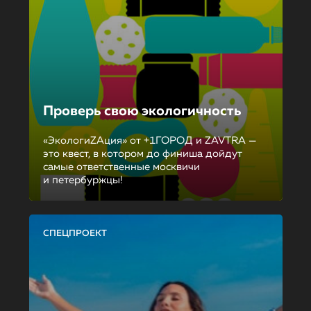
Проверь свою экологичность
«ЭкологиZAция» от +1ГОРОД и ZAVTRA —
это квест, в котором до финиша дойдут
самые ответственные москвичи
и петербуржцы!
СПЕЦПРОЕКТ