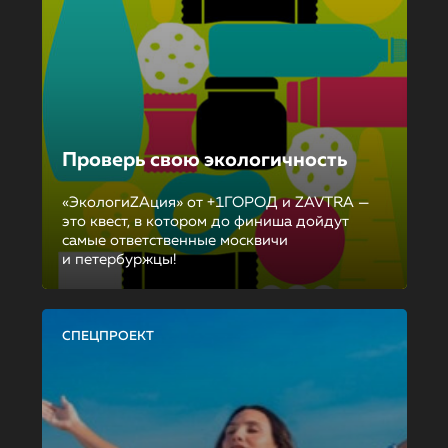
Проверь свою экологичность
«ЭкологиZAция» от +1ГОРОД и ZAVTRA —
это квест, в котором до финиша дойдут
самые ответственные москвичи
и петербуржцы!
СПЕЦПРОЕКТ