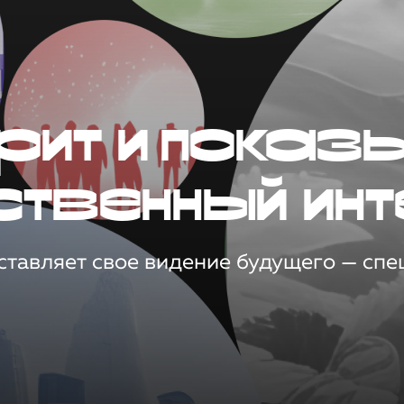
рит и показ
ственный инт
тавляет свое видение будущего — спец