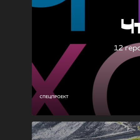
Ч
12 гер
СПЕЦПРОЕКТ