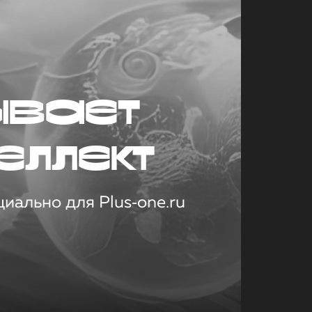
ывает
еллект
иально для Plus‑one.ru