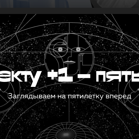
кту +1 — пят
Заглядываем на пятилетку вперед