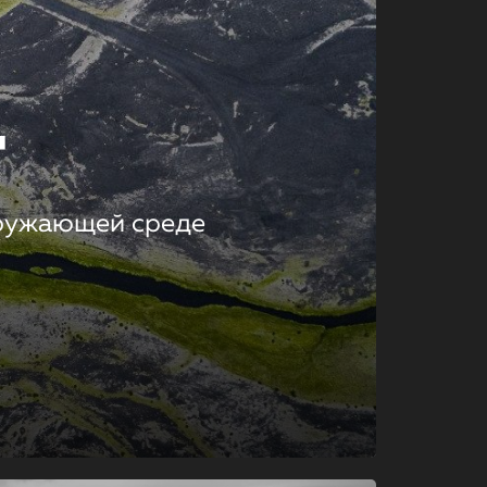
т
кружающей среде