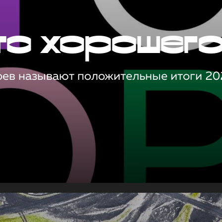
то хорошег
оев называют положительные итоги 20