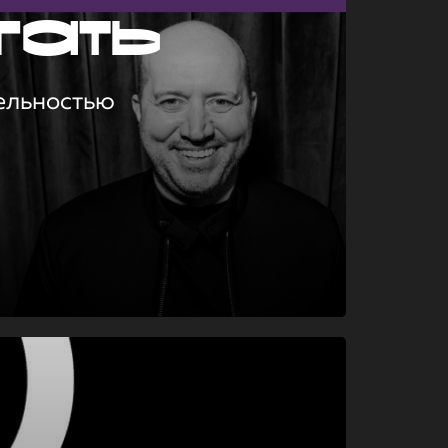
гать
ельностью