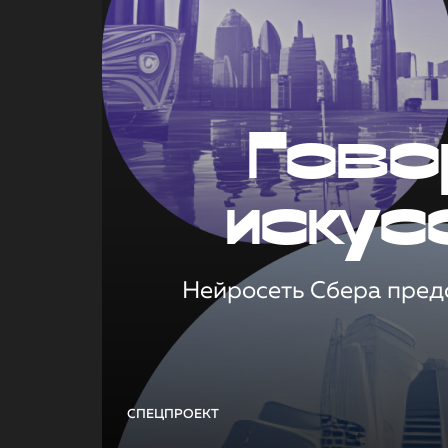
Гово
искус
Нейросеть Сбера предс
СПЕЦПРОЕКТ