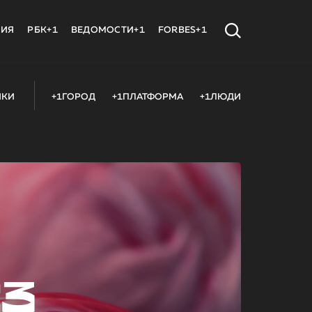
МИЯ
РБК+1
ВЕДОМОСТИ+1
FORBES+1
ИКИ
+1ГОРОД
+1ПЛАТФОРМА
+1ЛЮДИ
23