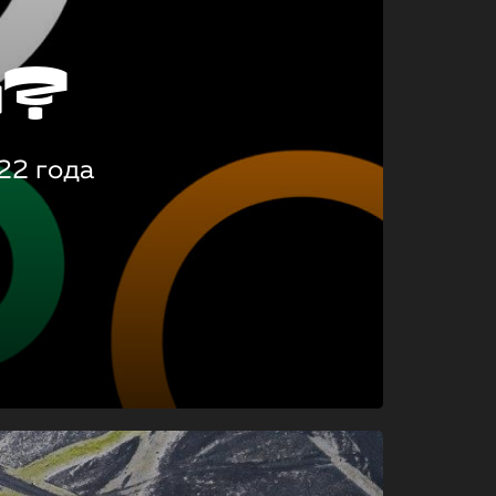
о?
22 года