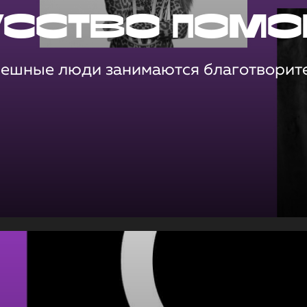
усство помо
пешные люди занимаются благотворит