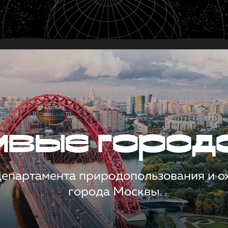
чивые город
 Департамента природопользования и 
города Москвы