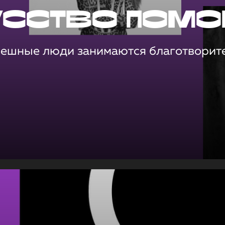
усство помо
пешные люди занимаются благотворит