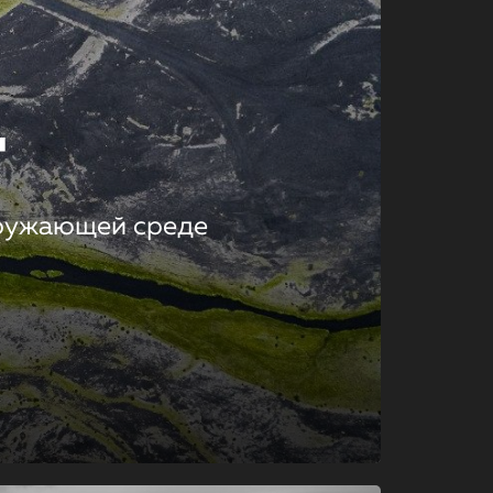
т
кружающей среде