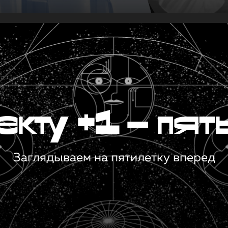
кту +1 — пят
Заглядываем на пятилетку вперед