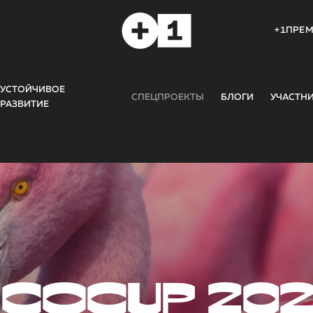
+1ПРЕ
УСТОЙЧИВОЕ
СПЕЦПРОЕКТЫ
БЛОГИ
УЧАСТН
РАЗВИТИЕ
COCUP 20