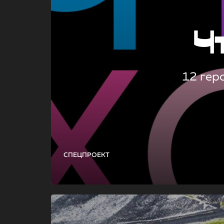
Ч
12 гер
СПЕЦПРОЕКТ