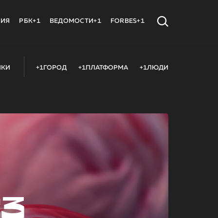
МИЯ
РБК+1
ВЕДОМОСТИ+1
FORBES+1
ИКИ
+1ГОРОД
+1ПЛАТФОРМА
+1ЛЮДИ
23