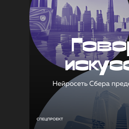
Гово
искус
Нейросеть Сбера предс
СПЕЦПРОЕКТ