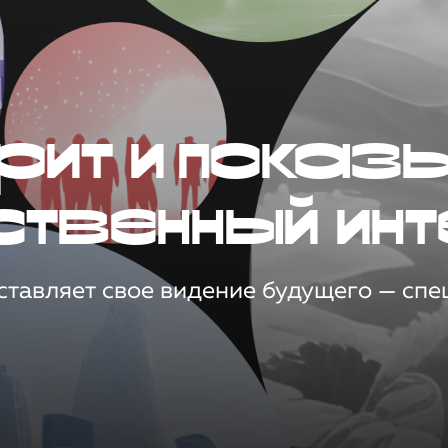
рит и показ
ственный инт
тавляет свое видение будущего — спец