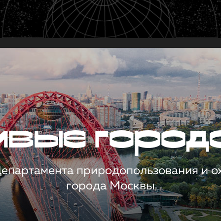
чивые город
 Департамента природопользования и 
города Москвы