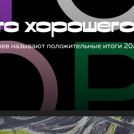
то хорошег
оев называют положительные итоги 20