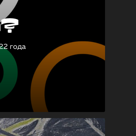
о?
22 года