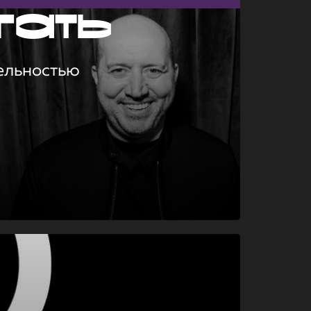
гать
ельностью