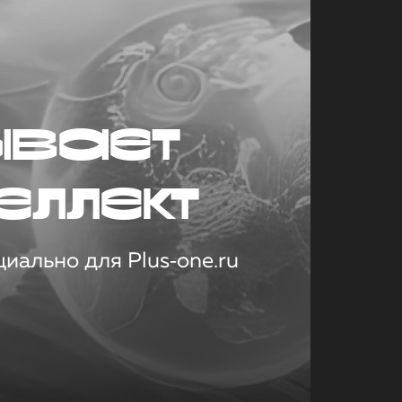
ывает
еллект
иально для Plus‑one.ru