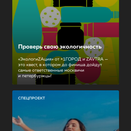
Проверь свою экологичность
«ЭкологиZAция» от +1ГОРОД и ZAVTRA —
это квест, в котором до финиша дойдут
самые ответственные москвичи
и петербуржцы!
СПЕЦПРОЕКТ