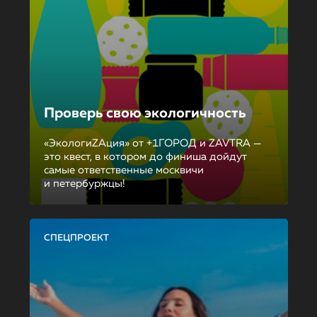
Проверь свою экологичность
«ЭкологиZAция» от +1ГОРОД и ZAVTRA —
это квест, в котором до финиша дойдут
самые ответственные москвичи
и петербуржцы!
СПЕЦПРОЕКТ