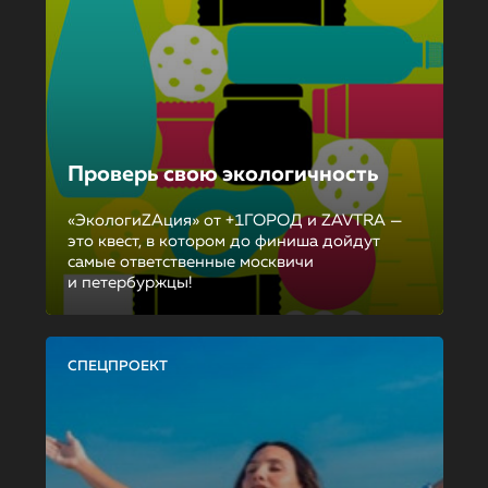
Проверь свою экологичность
«ЭкологиZAция» от +1ГОРОД и ZAVTRA —
это квест, в котором до финиша дойдут
самые ответственные москвичи
и петербуржцы!
СПЕЦПРОЕКТ