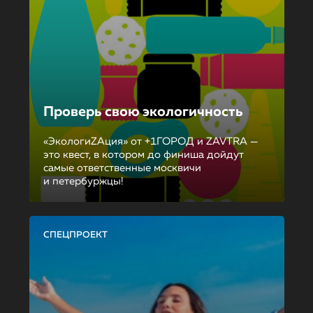
Проверь свою экологичность
«ЭкологиZAция» от +1ГОРОД и ZAVTRA —
это квест, в котором до финиша дойдут
самые ответственные москвичи
и петербуржцы!
СПЕЦПРОЕКТ