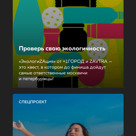
Проверь свою экологичность
«ЭкологиZAция» от +1ГОРОД и ZAVTRA —
это квест, в котором до финиша дойдут
самые ответственные москвичи
и петербуржцы!
СПЕЦПРОЕКТ