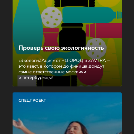
Проверь свою экологичность
«ЭкологиZAция» от +1ГОРОД и ZAVTRA —
это квест, в котором до финиша дойдут
самые ответственные москвичи
и петербуржцы!
СПЕЦПРОЕКТ