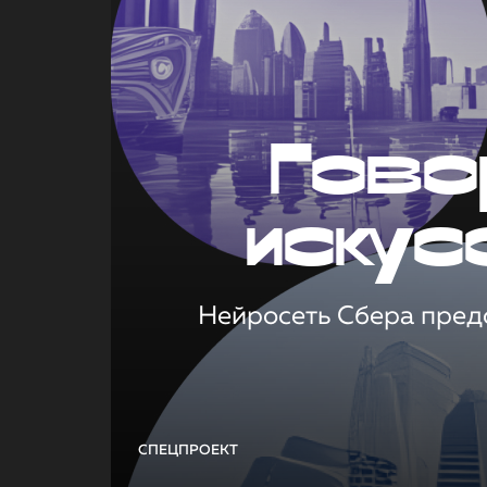
Гово
искус
Нейросеть Сбера предс
СПЕЦПРОЕКТ