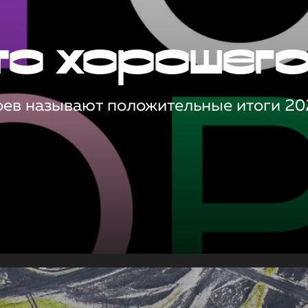
то хорошег
оев называют положительные итоги 20