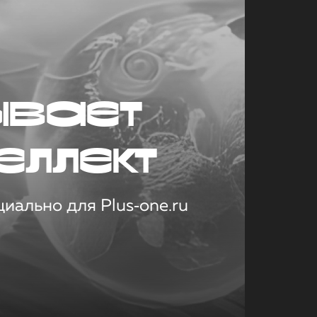
ывает
еллект
иально для Plus‑one.ru