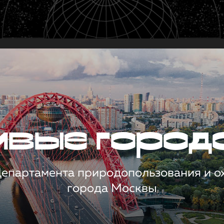
чивые город
 Департамента природопользования и 
города Москвы