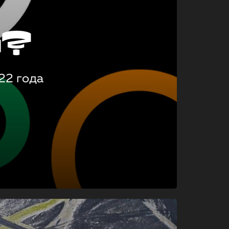
о?
22 года