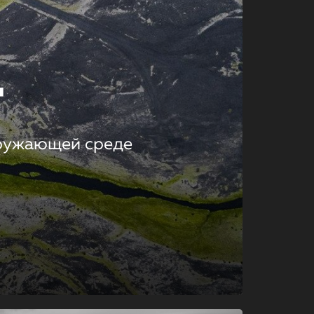
т
кружающей среде