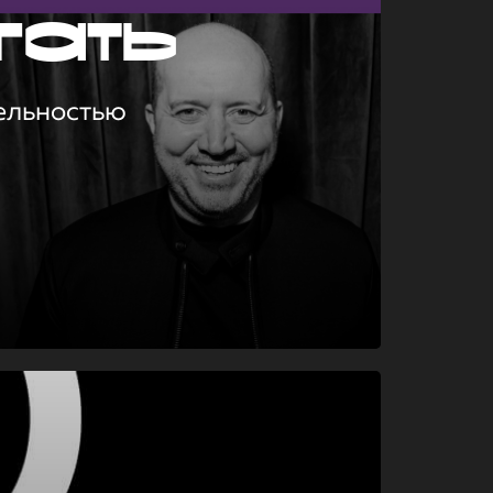
гать
ельностью