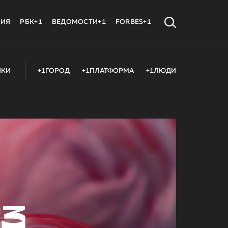
МИЯ
РБК+1
ВЕДОМОСТИ+1
FORBES+1
ИКИ
+1ГОРОД
+1ПЛАТФОРМА
+1ЛЮДИ
23