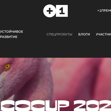
+1ПРЕ
УСТОЙЧИВОЕ
СПЕЦПРОЕКТЫ
БЛОГИ
УЧАСТН
РАЗВИТИЕ
COCUP 20