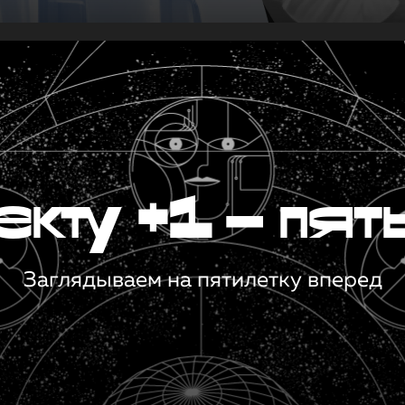
кту +1 — пят
Заглядываем на пятилетку вперед