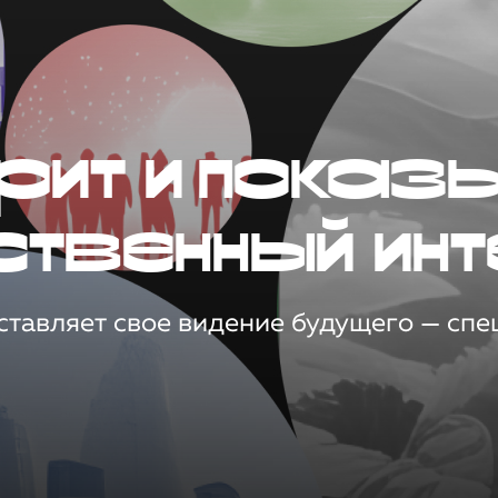
рит и показ
ственный инт
тавляет свое видение будущего — спец