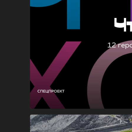
Ч
12 гер
СПЕЦПРОЕКТ