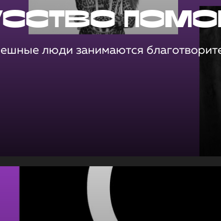
усство помо
пешные люди занимаются благотворит