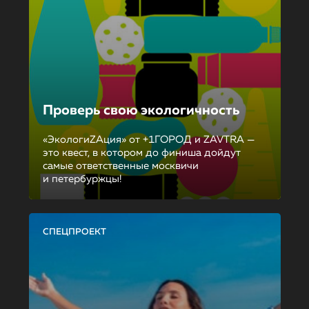
Проверь свою экологичность
«ЭкологиZAция» от +1ГОРОД и ZAVTRA —
это квест, в котором до финиша дойдут
самые ответственные москвичи
и петербуржцы!
СПЕЦПРОЕКТ