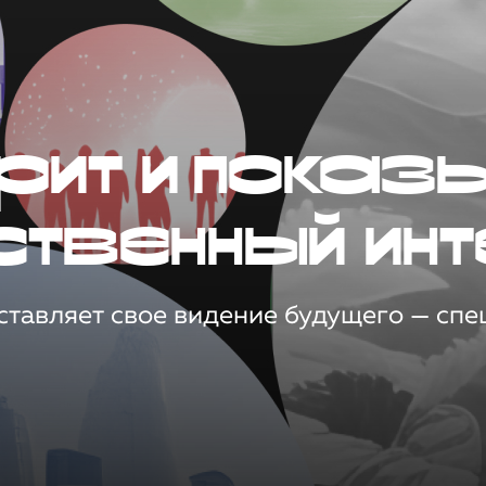
рит и показ
ственный инт
тавляет свое видение будущего — спец