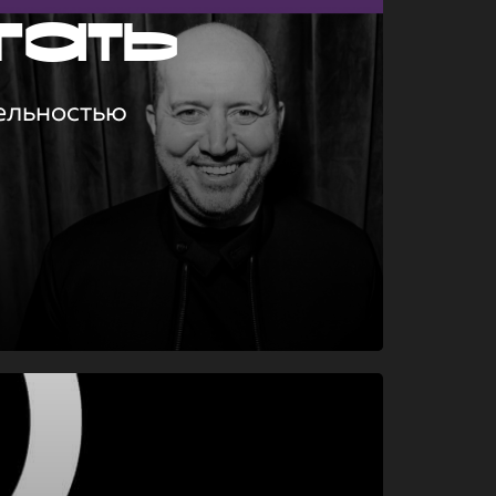
гать
ельностью