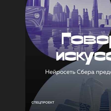
Гово
искус
Нейросеть Сбера предс
СПЕЦПРОЕКТ