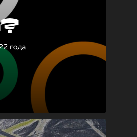
о?
22 года