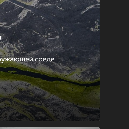
т
кружающей среде