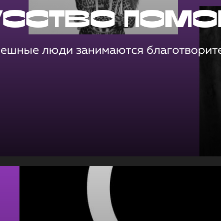
усство помо
пешные люди занимаются благотворит