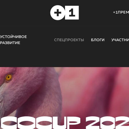
+1ПРЕ
УСТОЙЧИВОЕ
СПЕЦПРОЕКТЫ
БЛОГИ
УЧАСТН
РАЗВИТИЕ
COCUP 20