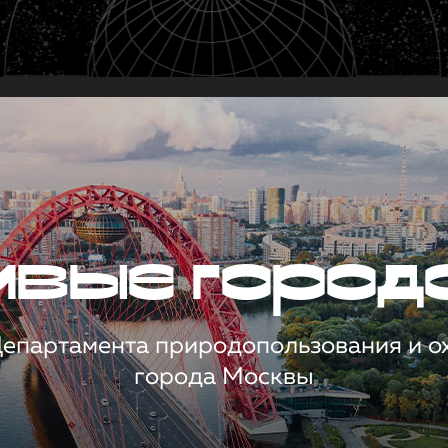
чивые город
 Департамента природопользования и 
города Москвы