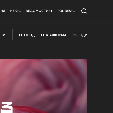
МИЯ
РБК+1
ВЕДОМОСТИ+1
FORBES+1
ИКИ
+1ГОРОД
+1ПЛАТФОРМА
+1ЛЮДИ
23