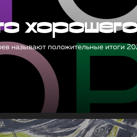
то хорошег
оев называют положительные итоги 20