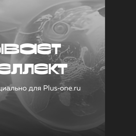
ывает
еллект
иально для Plus‑one.ru