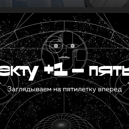
кту +1 — пят
Заглядываем на пятилетку вперед