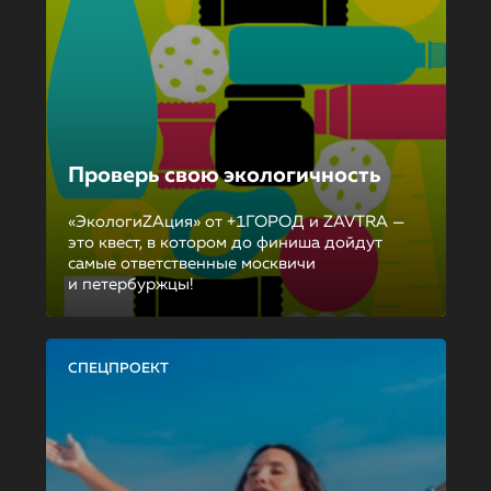
Проверь свою экологичность
«ЭкологиZAция» от +1ГОРОД и ZAVTRA —
это квест, в котором до финиша дойдут
самые ответственные москвичи
и петербуржцы!
СПЕЦПРОЕКТ