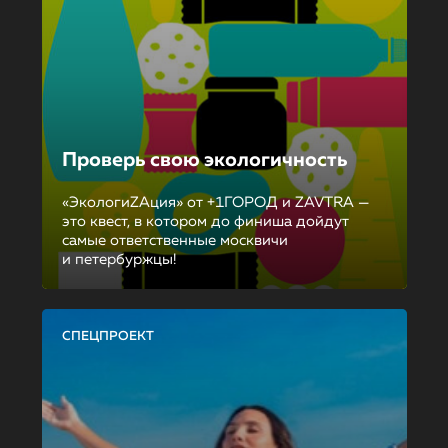
Проверь свою экологичность
«ЭкологиZAция» от +1ГОРОД и ZAVTRA —
это квест, в котором до финиша дойдут
самые ответственные москвичи
и петербуржцы!
СПЕЦПРОЕКТ