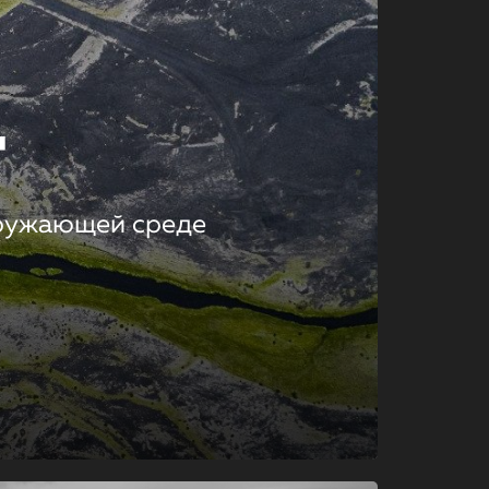
т
кружающей среде