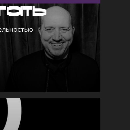
гать
ельностью