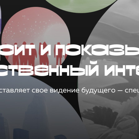
рит и показ
ственный инт
тавляет свое видение будущего — спец