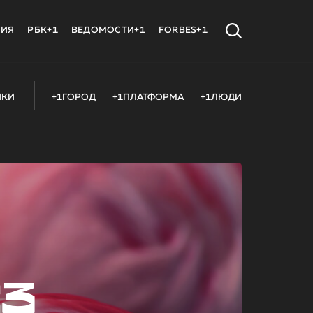
МИЯ
РБК+1
ВЕДОМОСТИ+1
FORBES+1
ИКИ
+1ГОРОД
+1ПЛАТФОРМА
+1ЛЮДИ
23