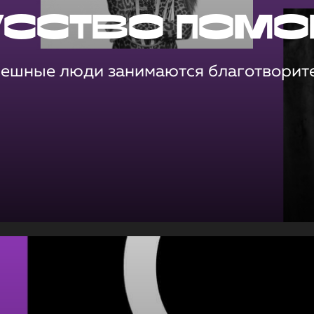
усство помо
пешные люди занимаются благотворит