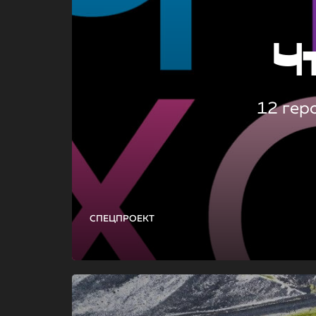
Ч
12 гер
СПЕЦПРОЕКТ