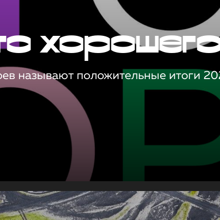
то хорошег
оев называют положительные итоги 20