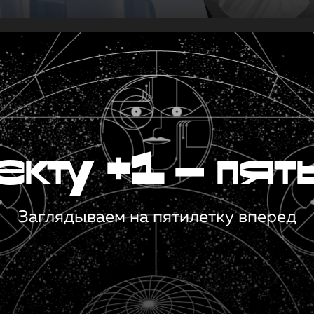
кту +1 — пят
Заглядываем на пятилетку вперед