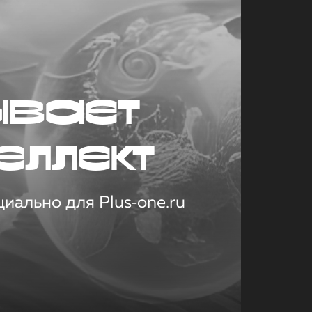
ывает
еллект
иально для Plus‑one.ru