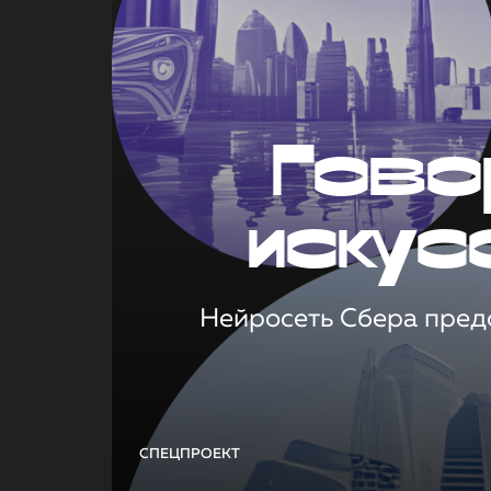
Гово
искус
Нейросеть Сбера предс
СПЕЦПРОЕКТ