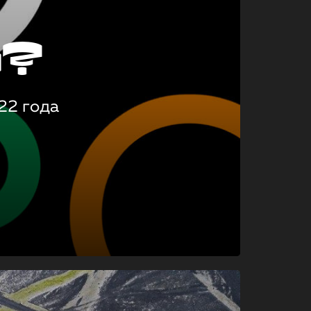
о?
22 года