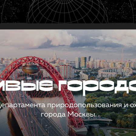
чивые город
 Департамента природопользования и 
города Москвы