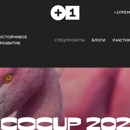
+1ПРЕ
УСТОЙЧИВОЕ
СПЕЦПРОЕКТЫ
БЛОГИ
УЧАСТН
РАЗВИТИЕ
COCUP 20