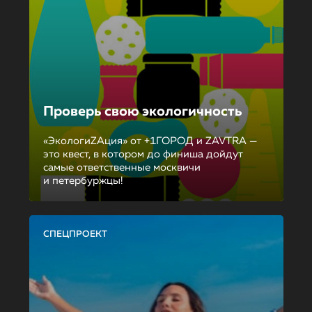
Проверь свою экологичность
«ЭкологиZAция» от +1ГОРОД и ZAVTRA —
это квест, в котором до финиша дойдут
самые ответственные москвичи
и петербуржцы!
СПЕЦПРОЕКТ