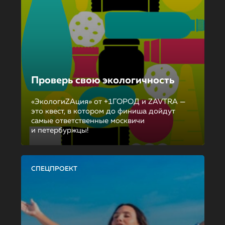
Проверь свою экологичность
«ЭкологиZAция» от +1ГОРОД и ZAVTRA —
это квест, в котором до финиша дойдут
самые ответственные москвичи
и петербуржцы!
СПЕЦПРОЕКТ