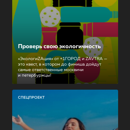
Проверь свою экологичность
«ЭкологиZAция» от +1ГОРОД и ZAVTRA —
это квест, в котором до финиша дойдут
самые ответственные москвичи
и петербуржцы!
СПЕЦПРОЕКТ