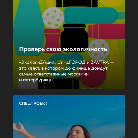
Проверь свою экологичность
«ЭкологиZAция» от +1ГОРОД и ZAVTRA —
это квест, в котором до финиша дойдут
самые ответственные москвичи
и петербуржцы!
СПЕЦПРОЕКТ