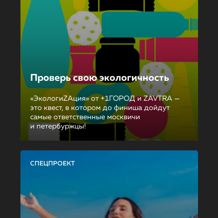
Проверь свою экологичность
«ЭкологиZAция» от +1ГОРОД и ZAVTRA —
это квест, в котором до финиша дойдут
самые ответственные москвичи
и петербуржцы!
СПЕЦПРОЕКТ