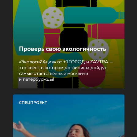
Проверь свою экологичность
«ЭкологиZAция» от +1ГОРОД и ZAVTRA —
это квест, в котором до финиша дойдут
самые ответственные москвичи
и петербуржцы!
СПЕЦПРОЕКТ