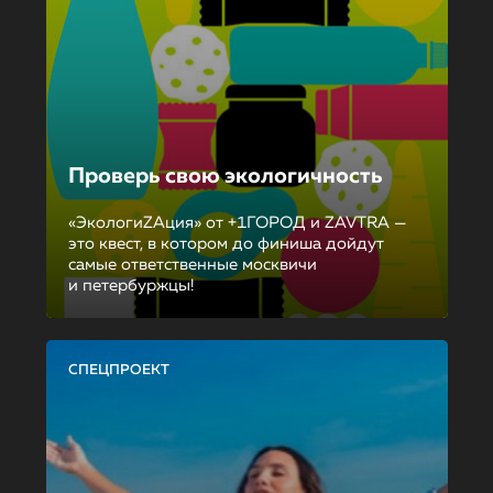
Проверь свою экологичность
«ЭкологиZAция» от +1ГОРОД и ZAVTRA —
это квест, в котором до финиша дойдут
самые ответственные москвичи
и петербуржцы!
СПЕЦПРОЕКТ