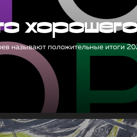
то хорошег
оев называют положительные итоги 20