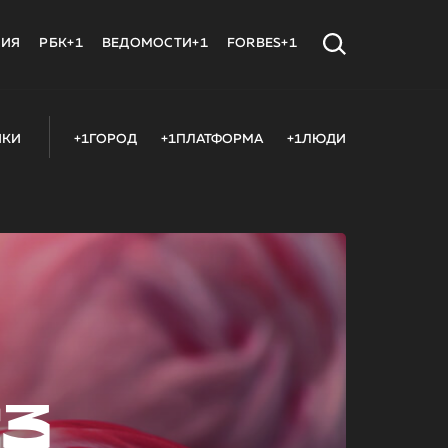
МИЯ
РБК+1
ВЕДОМОСТИ+1
FORBES+1
ИКИ
+1ГОРОД
+1ПЛАТФОРМА
+1ЛЮДИ
23