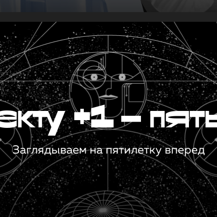
кту +1 — пят
Заглядываем на пятилетку вперед