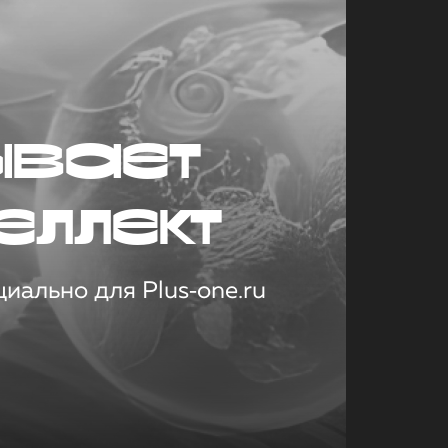
ывает
еллект
иально для Plus‑one.ru