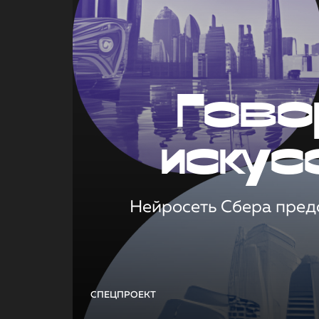
Гово
искус
Нейросеть Сбера предс
СПЕЦПРОЕКТ