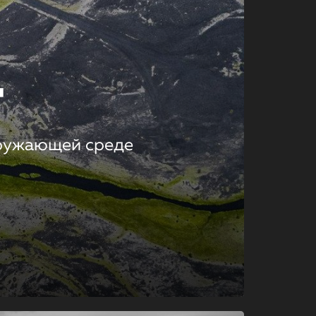
т
кружающей среде