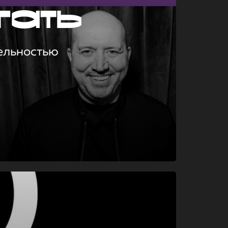
гать
ельностью