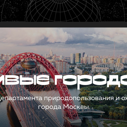
чивые город
 Департамента природопользования и 
города Москвы