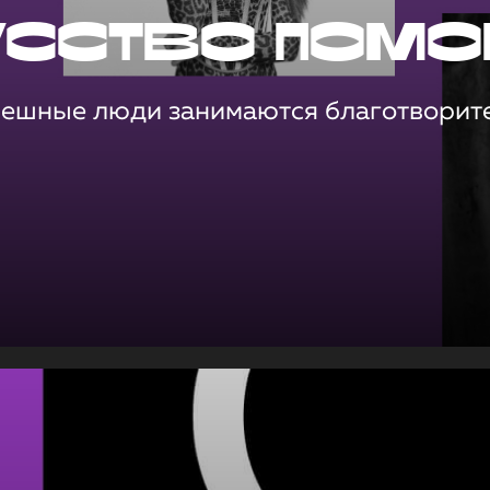
усство помо
пешные люди занимаются благотворит