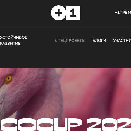
+1ПРЕ
УСТОЙЧИВОЕ
СПЕЦПРОЕКТЫ
БЛОГИ
УЧАСТН
РАЗВИТИЕ
COCUP 20