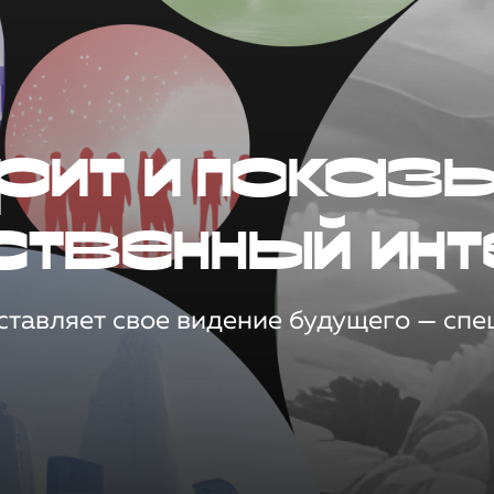
рит и показ
ственный инт
тавляет свое видение будущего — спец