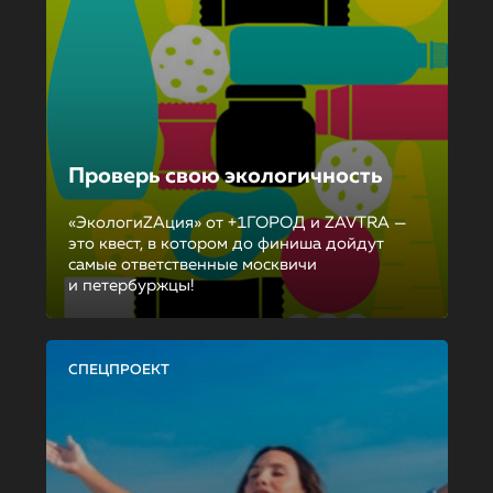
Проверь свою экологичность
«ЭкологиZAция» от +1ГОРОД и ZAVTRA —
это квест, в котором до финиша дойдут
самые ответственные москвичи
и петербуржцы!
СПЕЦПРОЕКТ