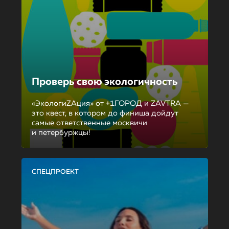
Проверь свою экологичность
«ЭкологиZAция» от +1ГОРОД и ZAVTRA —
это квест, в котором до финиша дойдут
самые ответственные москвичи
и петербуржцы!
СПЕЦПРОЕКТ