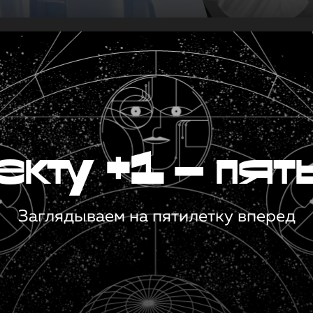
кту +1 — пят
Заглядываем на пятилетку вперед