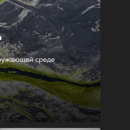
т
кружающей среде