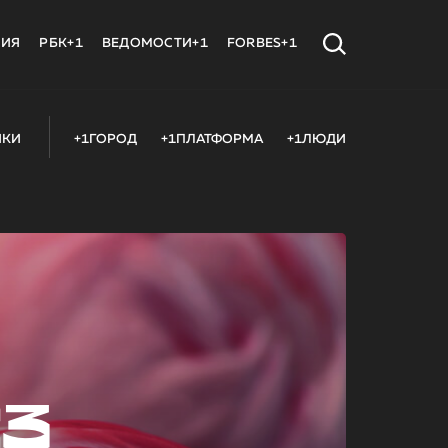
МИЯ
РБК+1
ВЕДОМОСТИ+1
FORBES+1
ИКИ
+1ГОРОД
+1ПЛАТФОРМА
+1ЛЮДИ
23