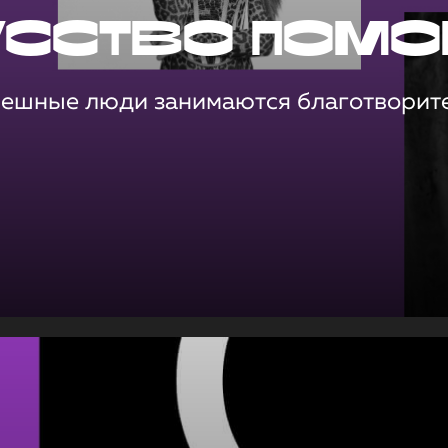
усство помо
пешные люди занимаются благотворит