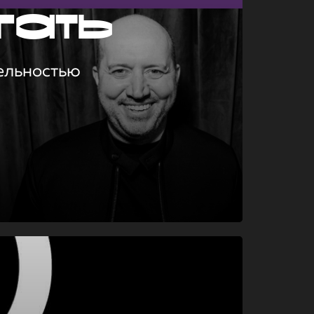
гать
ельностью