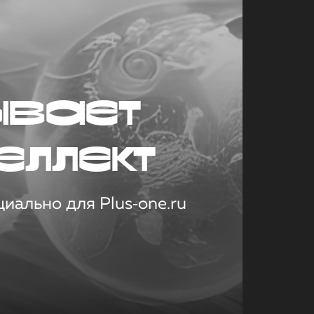
ывает
еллект
иально для Plus‑one.ru