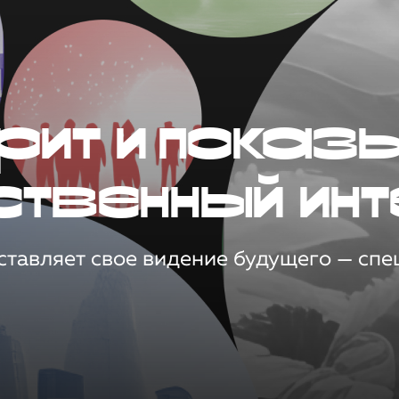
рит и показ
ственный инт
тавляет свое видение будущего — спец