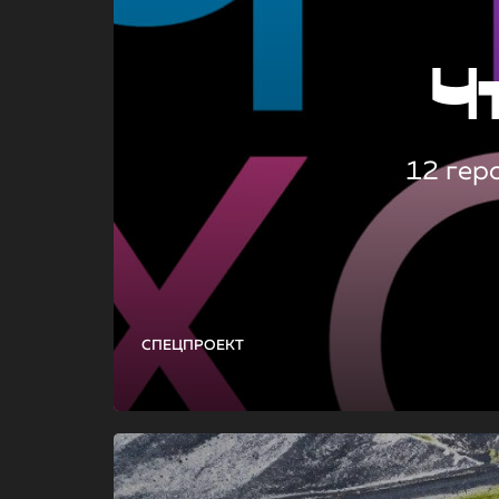
Ч
12 гер
СПЕЦПРОЕКТ