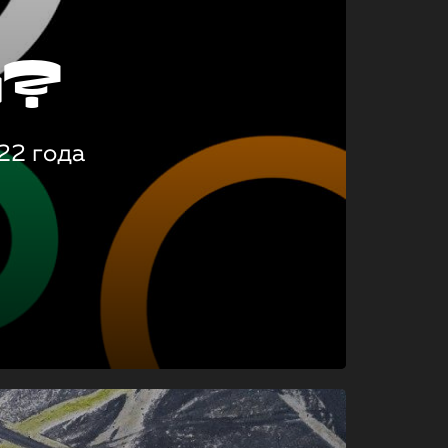
о?
22 года