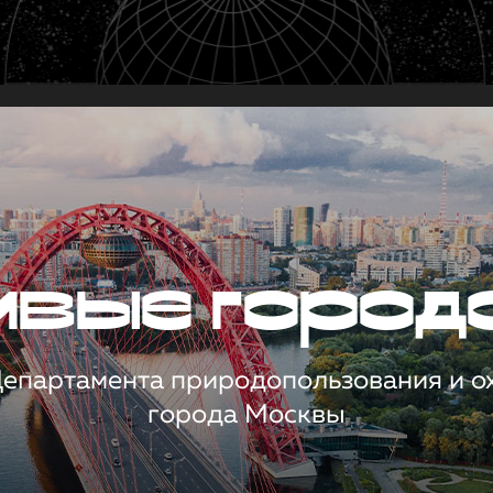
чивые город
 Департамента природопользования и 
города Москвы