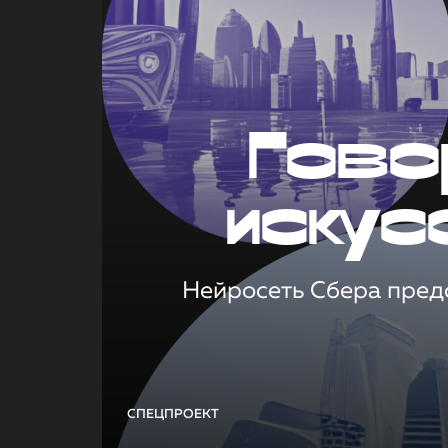
Гово
искус
Нейросеть Сбера предс
СПЕЦПРОЕКТ