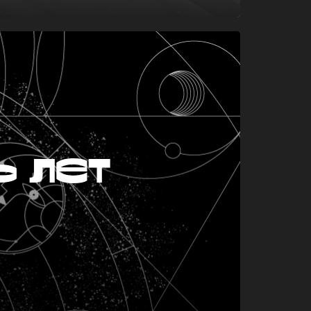
ь лет