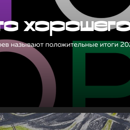
то хорошег
оев называют положительные итоги 20