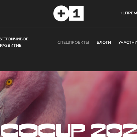
+1ПРЕ
УСТОЙЧИВОЕ
СПЕЦПРОЕКТЫ
БЛОГИ
УЧАСТН
РАЗВИТИЕ
COCUP 20