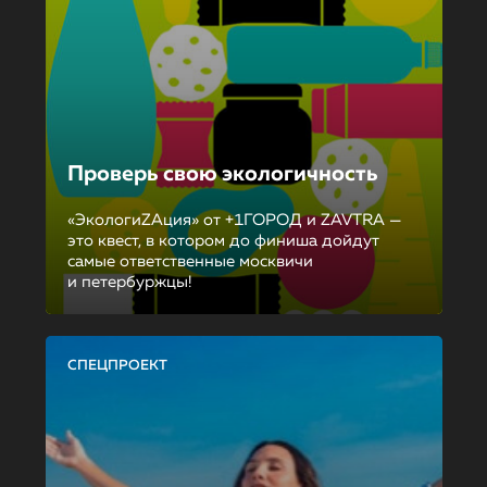
Проверь свою экологичность
«ЭкологиZAция» от +1ГОРОД и ZAVTRA —
это квест, в котором до финиша дойдут
самые ответственные москвичи
и петербуржцы!
СПЕЦПРОЕКТ