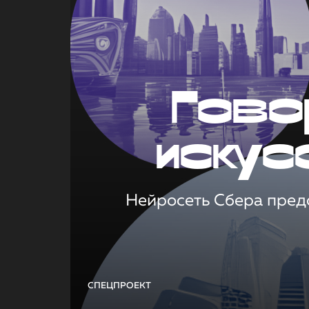
Гово
искус
Нейросеть Сбера предс
СПЕЦПРОЕКТ