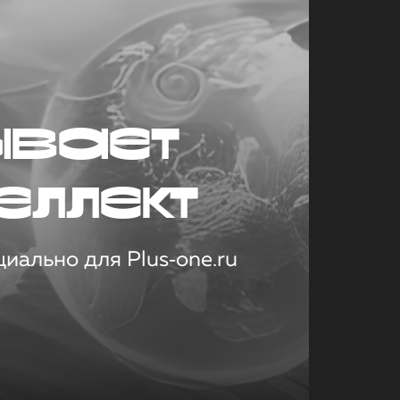
ывает
еллект
иально для Plus‑one.ru