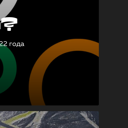
о?
22 года