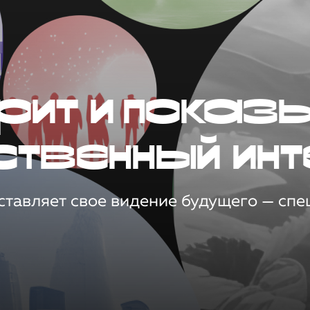
рит и показ
ственный инт
тавляет свое видение будущего — спец