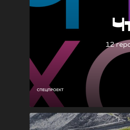
Ч
12 гер
СПЕЦПРОЕКТ