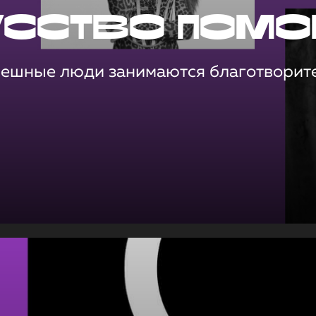
усство помо
пешные люди занимаются благотворит