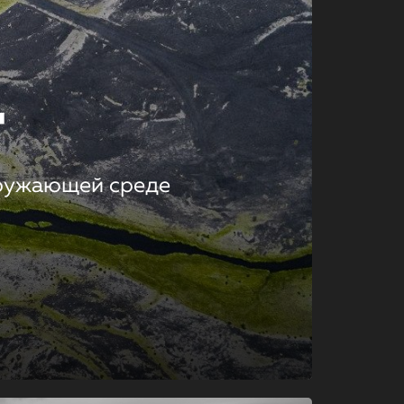
т
кружающей среде