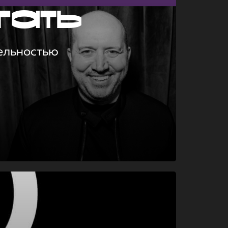
гать
ельностью