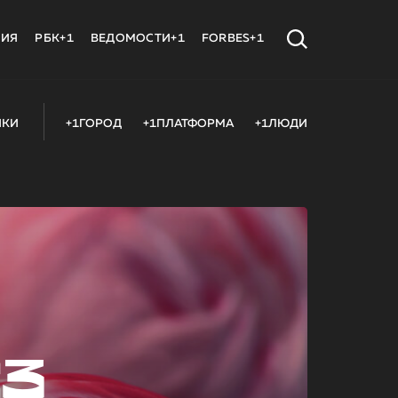
МИЯ
РБК+1
ВЕДОМОСТИ+1
FORBES+1
ИКИ
+1ГОРОД
+1ПЛАТФОРМА
+1ЛЮДИ
23