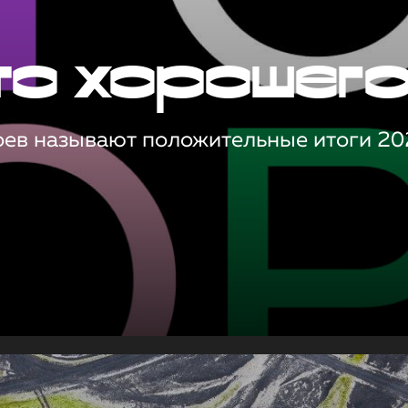
то хорошег
оев называют положительные итоги 20