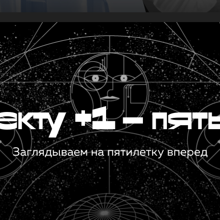
кту +1 — пят
Заглядываем на пятилетку вперед