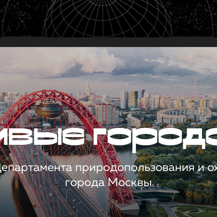
чивые город
 Департамента природопользования и 
города Москвы