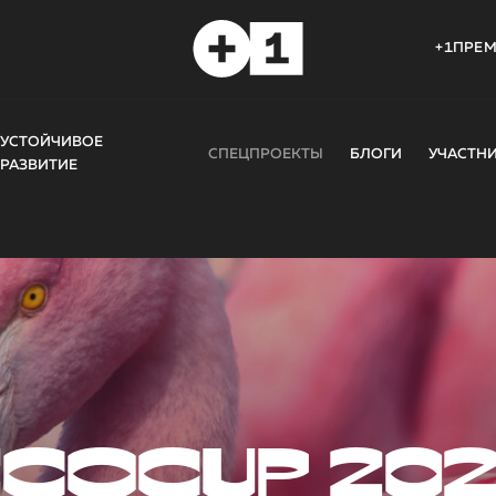
+1ПРЕ
УСТОЙЧИВОЕ
СПЕЦПРОЕКТЫ
БЛОГИ
УЧАСТН
РАЗВИТИЕ
COCUP 20