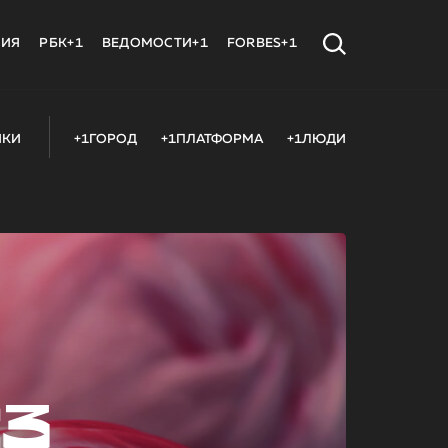
МИЯ
РБК+1
ВЕДОМОСТИ+1
FORBES+1
ИКИ
+1ГОРОД
+1ПЛАТФОРМА
+1ЛЮДИ
23