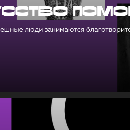
усство помо
пешные люди занимаются благотворит