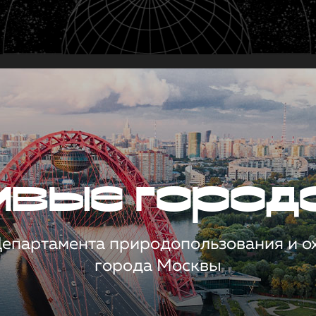
чивые город
 Департамента природопользования и 
города Москвы