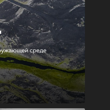
т
кружающей среде