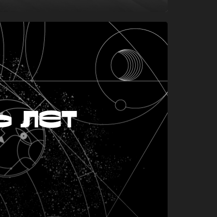
ь лет