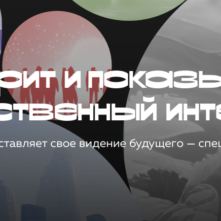
рит и показ
ственный инт
тавляет свое видение будущего — спец