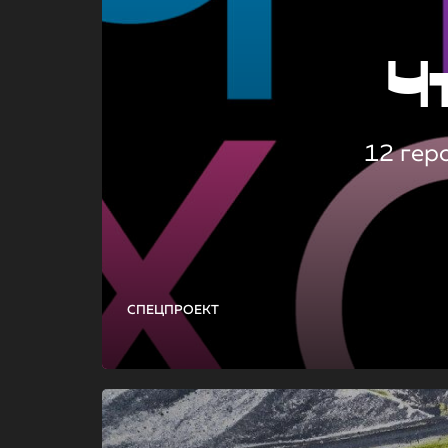
Ч
12 гер
СПЕЦПРОЕКТ