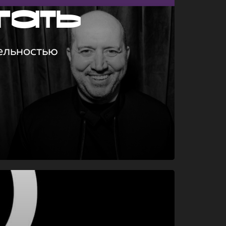
гать
ельностью