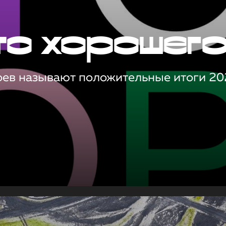
то хорошег
оев называют положительные итоги 20