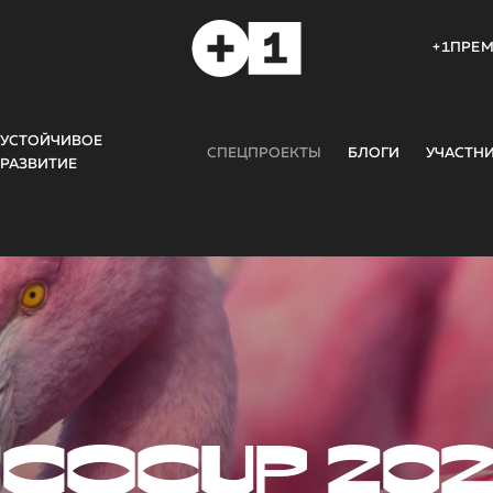
+1ПРЕ
УСТОЙЧИВОЕ
СПЕЦПРОЕКТЫ
БЛОГИ
УЧАСТН
РАЗВИТИЕ
COCUP 20