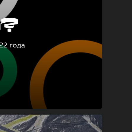
о?
22 года