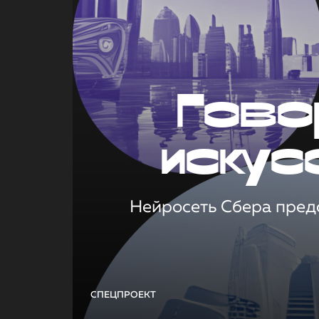
Гово
искус
Нейросеть Сбера предс
СПЕЦПРОЕКТ