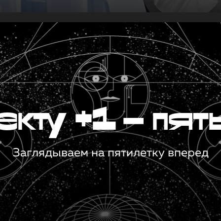
кту +1 — пят
Заглядываем на пятилетку вперед