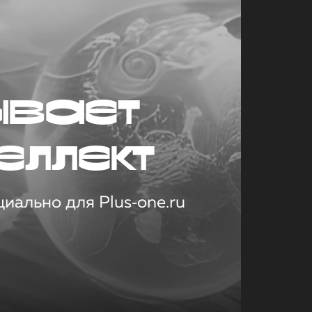
ывает
еллект
иально для Plus‑one.ru