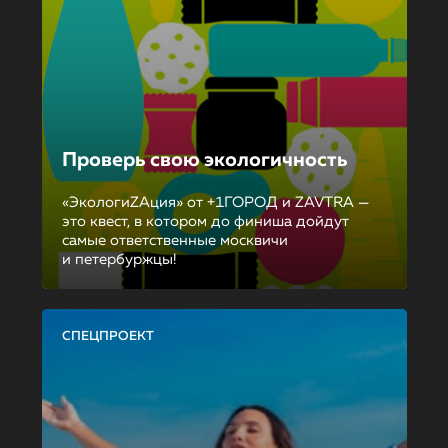
Проверь свою экологичность
«ЭкологиZAция» от +1ГОРОД и ZAVTRA —
это квест, в котором до финиша дойдут
самые ответственные москвичи
и петербуржцы!
СПЕЦПРОЕКТ