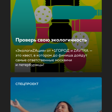
Проверь свою экологичность
«ЭкологиZAция» от +1ГОРОД и ZAVTRA —
это квест, в котором до финиша дойдут
самые ответственные москвичи
и петербуржцы!
СПЕЦПРОЕКТ