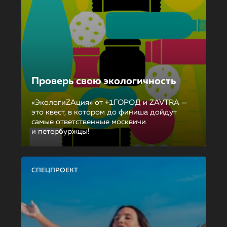
Проверь свою экологичность
«ЭкологиZAция» от +1ГОРОД и ZAVTRA —
это квест, в котором до финиша дойдут
самые ответственные москвичи
и петербуржцы!
СПЕЦПРОЕКТ