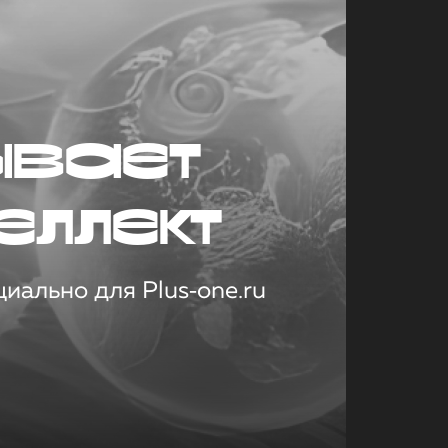
ывает
еллект
иально для Plus‑one.ru