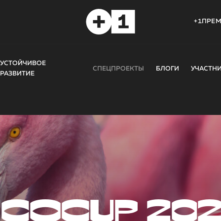
+1ПРЕ
УСТОЙЧИВОЕ
СПЕЦПРОЕКТЫ
БЛОГИ
УЧАСТН
РАЗВИТИЕ
COCUP 20