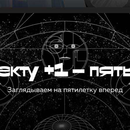
кту +1 — пят
Заглядываем на пятилетку вперед