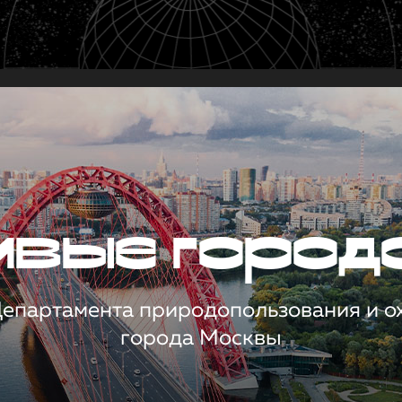
чивые город
 Департамента природопользования и 
города Москвы