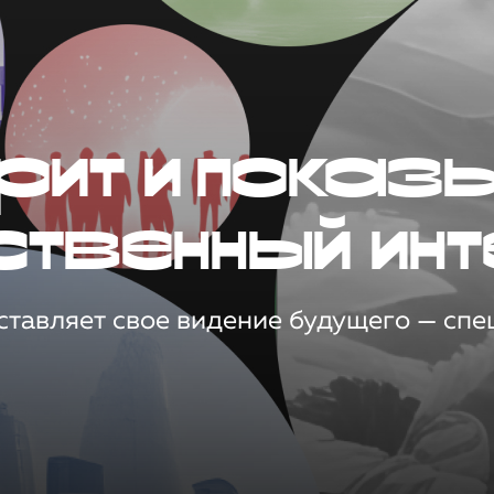
рит и показ
ственный инт
тавляет свое видение будущего — спец