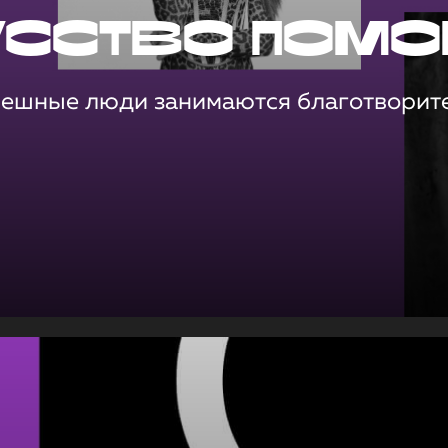
усство помо
пешные люди занимаются благотворит