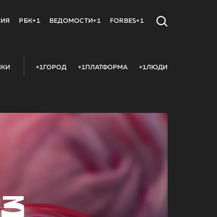
МИЯ
РБК+1
ВЕДОМОСТИ+1
FORBES+1
ИКИ
+1ГОРОД
+1ПЛАТФОРМА
+1ЛЮДИ
23