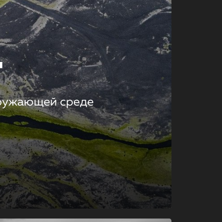
т
кружающей среде