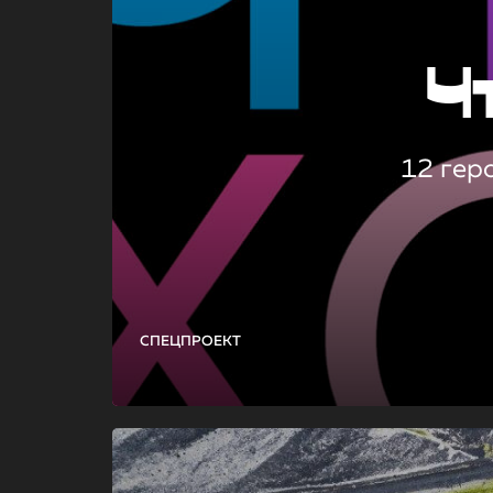
Ч
12 гер
СПЕЦПРОЕКТ