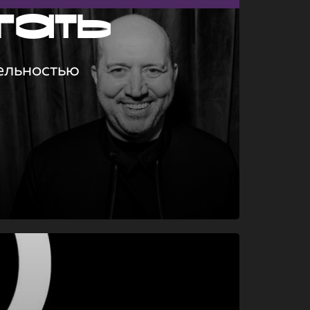
гать
ельностью