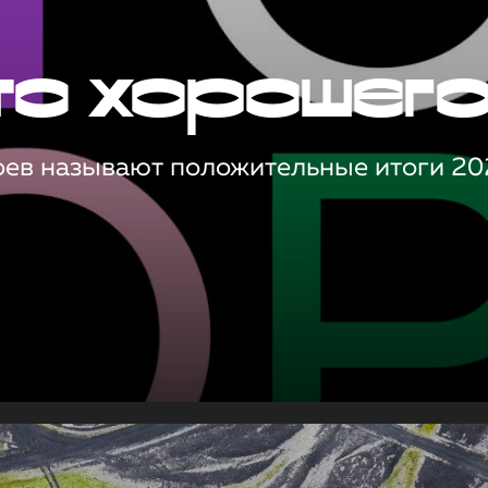
то хорошег
оев называют положительные итоги 20