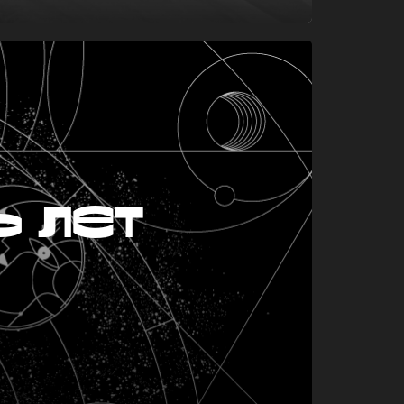
ь лет