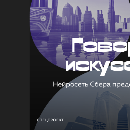
Гово
искус
Нейросеть Сбера предс
СПЕЦПРОЕКТ