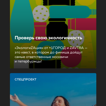
Проверь свою экологичность
«ЭкологиZAция» от +1ГОРОД и ZAVTRA —
это квест, в котором до финиша дойдут
самые ответственные москвичи
и петербуржцы!
СПЕЦПРОЕКТ