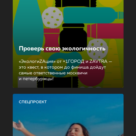
Проверь свою экологичность
«ЭкологиZAция» от +1ГОРОД и ZAVTRA —
это квест, в котором до финиша дойдут
самые ответственные москвичи
и петербуржцы!
СПЕЦПРОЕКТ