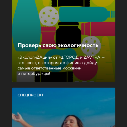
Проверь свою экологичность
«ЭкологиZAция» от +1ГОРОД и ZAVTRA —
это квест, в котором до финиша дойдут
самые ответственные москвичи
и петербуржцы!
СПЕЦПРОЕКТ