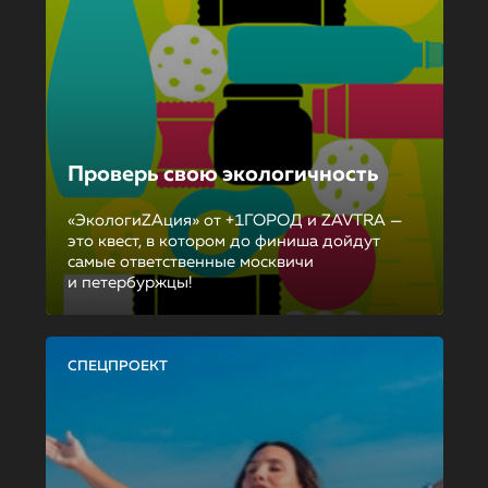
Проверь свою экологичность
«ЭкологиZAция» от +1ГОРОД и ZAVTRA —
это квест, в котором до финиша дойдут
самые ответственные москвичи
и петербуржцы!
СПЕЦПРОЕКТ