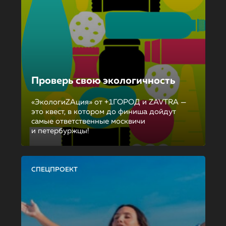
Проверь свою экологичность
«ЭкологиZAция» от +1ГОРОД и ZAVTRA —
это квест, в котором до финиша дойдут
самые ответственные москвичи
и петербуржцы!
СПЕЦПРОЕКТ