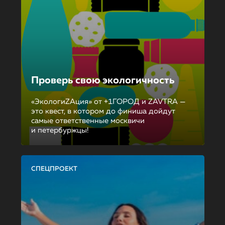
Проверь свою экологичность
«ЭкологиZAция» от +1ГОРОД и ZAVTRA —
это квест, в котором до финиша дойдут
самые ответственные москвичи
и петербуржцы!
СПЕЦПРОЕКТ