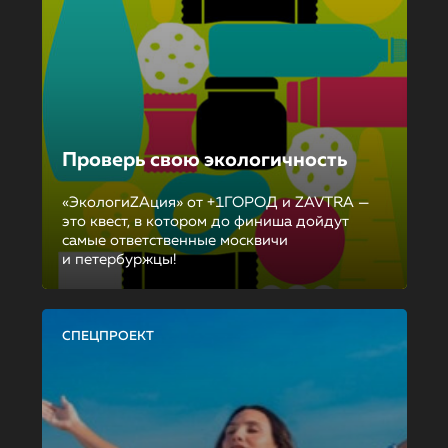
Проверь свою экологичность
«ЭкологиZAция» от +1ГОРОД и ZAVTRA —
это квест, в котором до финиша дойдут
самые ответственные москвичи
и петербуржцы!
СПЕЦПРОЕКТ