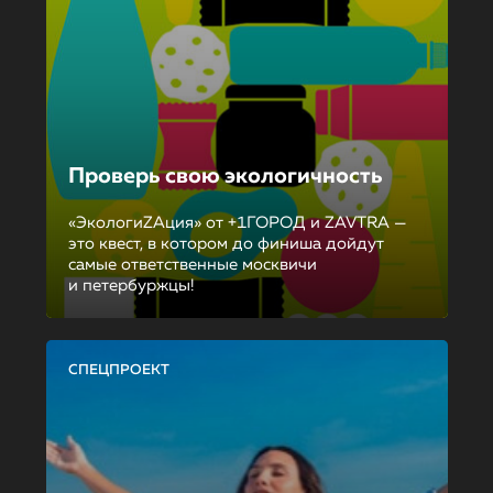
Проверь свою экологичность
«ЭкологиZAция» от +1ГОРОД и ZAVTRA —
это квест, в котором до финиша дойдут
самые ответственные москвичи
и петербуржцы!
СПЕЦПРОЕКТ